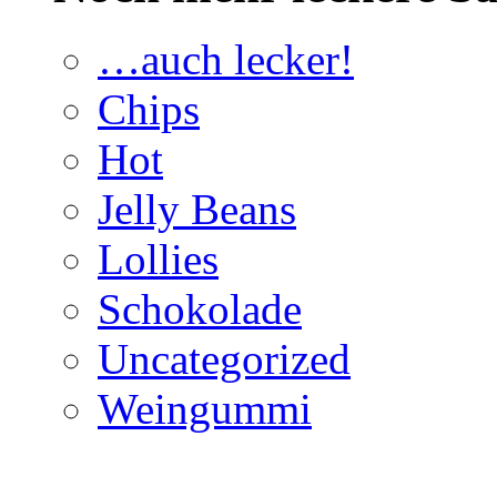
…auch lecker!
Chips
Hot
Jelly Beans
Lollies
Schokolade
Uncategorized
Weingummi