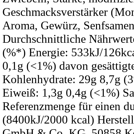
Geschmacksverstärker (Mon
Aroma, Gewürz, Senfsamenö
Durchschnittliche Nährwert
(%*) Energie: 533kJ/126kca
0,1g (<1%) davon gesättigt
Kohlenhydrate: 29g 8,7g (
Eiweiß: 1,3g 0,4g (<1%) Sa
Referenzmenge für einen d
(8400kJ/2000 kcal) Herstel
GmbH & Co. KG, 50858 Kö