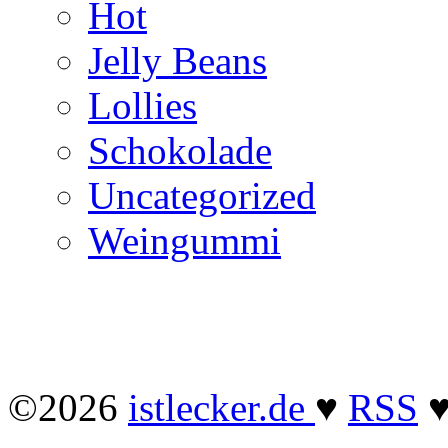
Hot
Jelly Beans
Lollies
Schokolade
Uncategorized
Weingummi
©2026
istlecker.de
♥
RSS