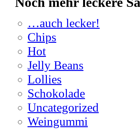
Noch mehr leckere 
…auch lecker!
Chips
Hot
Jelly Beans
Lollies
Schokolade
Uncategorized
Weingummi