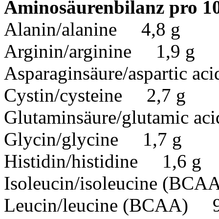
Aminosäurenbilanz pro 10
Alanin/alanine 4,8 g
Arginin/arginine 1,9 g
Asparaginsäure/aspartic a
Cystin/cysteine 2,7 g
Glutaminsäure/glutamic a
Glycin/glycine 1,7 g
Histidin/histidine 1,6 g
Isoleucin/isoleucine (BC
Leucin/leucine (BCAA) 9