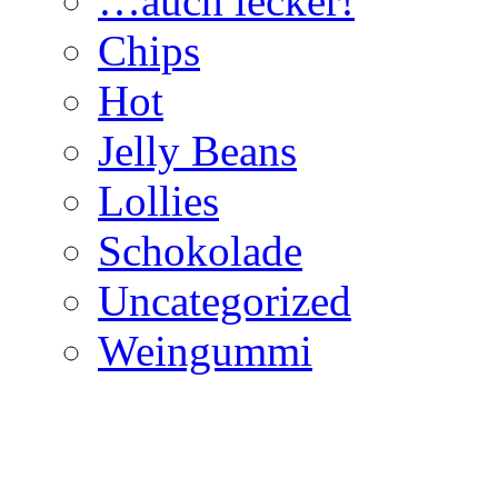
…auch lecker!
Chips
Hot
Jelly Beans
Lollies
Schokolade
Uncategorized
Weingummi