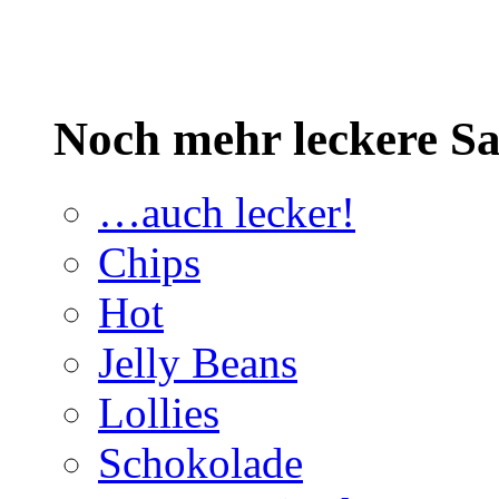
Noch mehr leckere 
…auch lecker!
Chips
Hot
Jelly Beans
Lollies
Schokolade