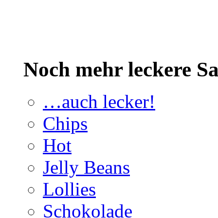
Noch mehr leckere 
…auch lecker!
Chips
Hot
Jelly Beans
Lollies
Schokolade