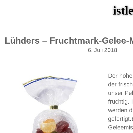
istl
Lühders – Fruchtmark-Gelee-
6. Juli 2018
Der hohe
der fris
unser Pek
fruchtig.
werden di
gefertigt
Geleemis