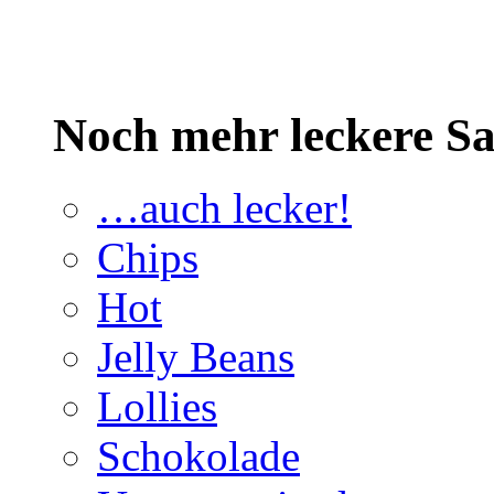
Noch mehr leckere 
…auch lecker!
Chips
Hot
Jelly Beans
Lollies
Schokolade