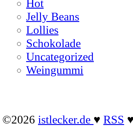
Hot
Jelly Beans
Lollies
Schokolade
Uncategorized
Weingummi
©2026
istlecker.de
♥
RSS