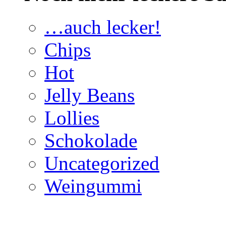
…auch lecker!
Chips
Hot
Jelly Beans
Lollies
Schokolade
Uncategorized
Weingummi