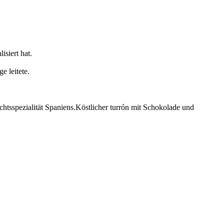
siert hat.
e leitete.
chtsspezialität Spaniens.Köstlicher turrón mit Schokolade und